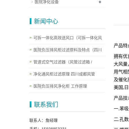
+
医院净化设备
新闻中心
可拆一体化高效送风口（可拆一体化风
产品特
医院负压排风柜过滤原料及特点（四川
拥有优
管道式空气过滤器（风管过滤箱 /
大风量
用气相
净化通风柜过滤原理 四川成都风管
及催化
医院负压排风净化柜 工作原理
美国,日
产品技
联系我们
一
.苯吸
二
.孔数
联系人：詹经理