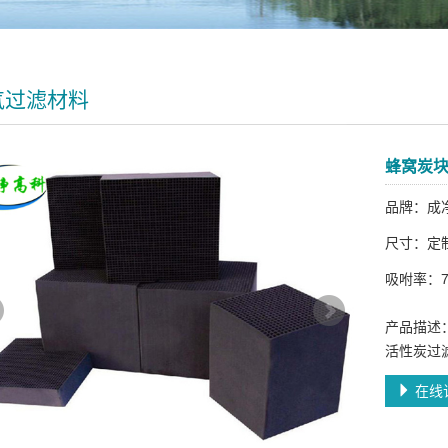
气过滤材料
蜂窝炭
品牌：成
尺寸：定
吸咐率：7
产品描述
活性炭过
在线