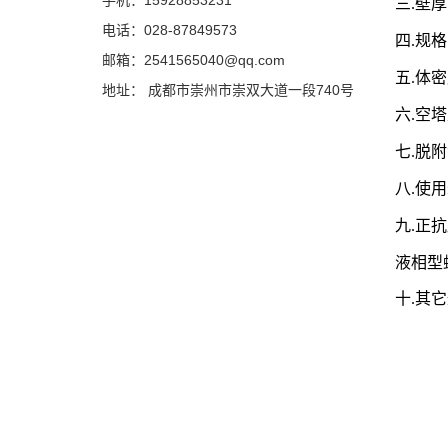
手机：15928853231
三
.壁厚:
电话：028-87849573
四
.规格:
邮箱：2541565040@qq.com
五
.体密度
地址： 成都市崇州市崇双大道一段740号
六
.空塔
七
.脱附
八
.使用
九
.正抗
液相型蜂
十
.其