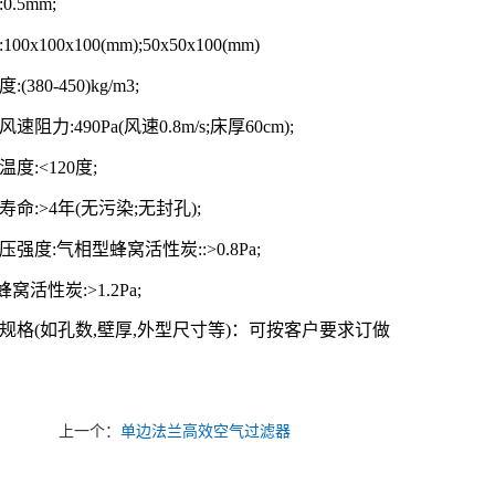
0.5mm;
100x100x100(mm);50x50x100(mm)
:(380-450)kg/m3;
风速阻力:490Pa(风速0.8m/s;床厚60cm);
温度:<120度;
寿命:>4年(无污染;无封孔);
压强度:气相型蜂窝活性炭::>0.8Pa;
窝活性炭:>1.2Pa;
它规格(如孔数,壁厚,外型尺寸等)：可按客户要求订做
上一个：
单边法兰高效空气过滤器