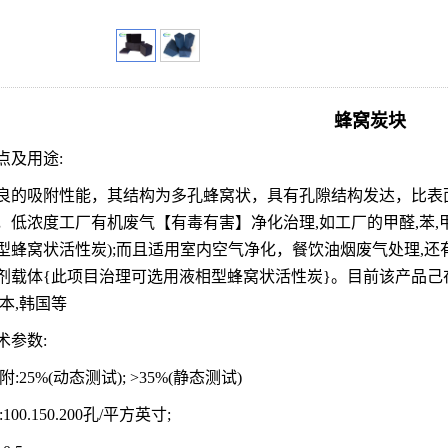
蜂窝炭块
点及用途
:
良的吸附性能，其结构为多孔蜂窝状，具有孔隙结构发达，比表
，低浓度工厂有机废气【有毒有害】净化治理
,如工厂的甲醛,苯
型蜂窝状活性炭);而且适用室内空气净化，餐饮油烟废气处理,还
剂载体{此项目治理可选用液相型蜂窝状活性炭}。目前该产品己
本,韩国等
术参数
:
附:25%(动态测试); >35%(静态测试)
:100.150.200孔/平方英寸;