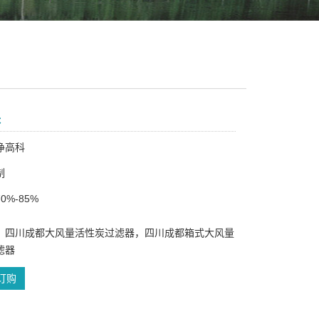
块
净高科
制
0%-85%
：四川成都大风量活性炭过滤器，四川成都箱式大风量
滤器
订购