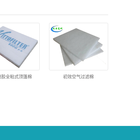
喷胶全粘式顶篷棉
初效空气过滤棉