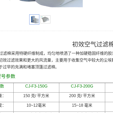
初效空气过滤
列过滤棉采用特硬纤维制成，均匀地喷洒了一种加硬稳固纤维的
初效过滤效果和更大的风流量，
主要用于收集空气中较大的尘埃
于过早的充满和堵塞顶篷过滤棉
。
型号参数
数
CJ-F3-150G
CJ-F3-200G
量：
150
克
/
平方米
200
克
/
平方米
度：
10~12
毫米
15~18
毫米