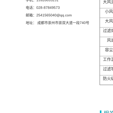
手机：15928853231
大风
电话：028-87849573
小风
邮箱：2541565040@qq.com
大风
地址： 成都市崇州市崇双大道一段740号
过滤
风
容尘
工作
过滤
防火