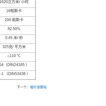
1620
立方米
/
小时
16
帕斯卡
200
帕斯卡
82.50%
0.45
米
/
秒
325
克
/
平方米
≤
110
℃
G4
（
DIN24185
）
-1
（
DIN53438
）
下一个：
玻纤漆雾毡