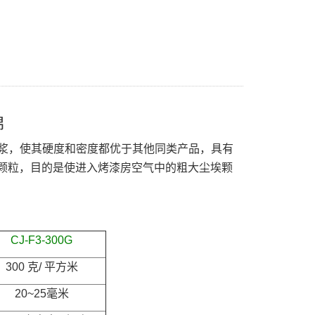
棉
胶浆，使其硬度和密度都优于其他同类产品，具有
颗粒，目的是使进入烤漆房空气中的粗大尘埃颗
CJ-F3-300G
300
克
/
平方米
20~25
毫米