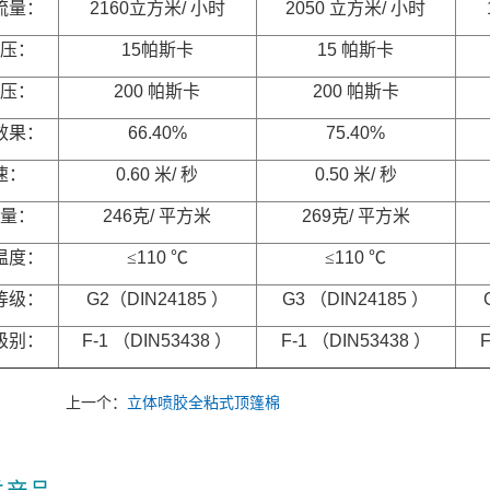
流量：
2160
立方米
/
小时
2050
立方米
/
小时
压：
15
帕斯卡
15
帕斯卡
压：
200
帕斯卡
200
帕斯卡
效果：
66.40%
75.40%
速：
0.60
米
/
秒
0.50
米
/
秒
量：
246
克
/
平方米
269
克
/
平方米
温度：
≤
110
℃
≤
110
℃
等级：
G2
（
DIN24185
）
G3
（
DIN24185
）
级别：
F-1
（
DIN53438
）
F-1
（
DIN53438
）
F
上一个：
立体喷胶全粘式顶篷棉