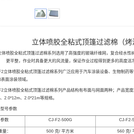
立体喷胶全粘式顶篷过滤棉（烤
F2立体喷胶全粘式顶篷过滤棉系列选用了高强度的玻璃纤维网，复合经水
更平整，作业时具备更大的风流量，保证作业过程得到更多的高度洁
-F2立体喷胶全粘式顶篷过滤棉系列广泛应用于汽车涂装设备、生物制药
和表面涂装领域。
-F2立体喷胶全粘式顶篷过滤棉系列产品结构有布面与网面两种；产品宽度2.
1m、2.0*12m、2.0*21m等规格。
品型号参数
CJ-F2-
500G
CJ-F2-
参数
500
/
560
/
重
量：
克
平方米
克