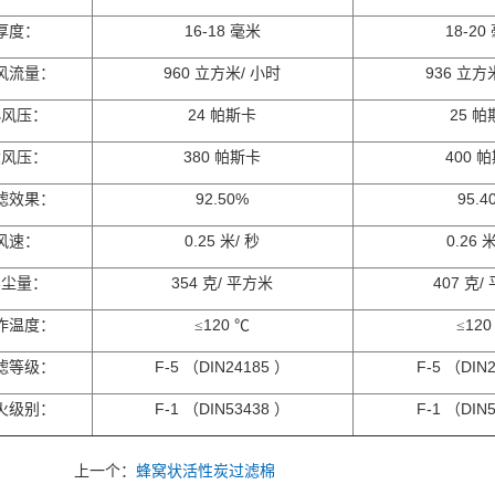
16-18
18-20
厚
度：
毫米
960
/
936
风流量：
立方米
小时
立方
24
25
小风压：
帕斯卡
帕
380
400
大风压：
帕斯卡
帕
92.50%
95.4
滤效果：
0.25
/
0.26
风
速：
米
秒
354
/
407
/
容尘量：
克
平方米
克
120
120
作温度：
≤
℃
≤
F-5
DIN24185
F-5
DIN
滤等级：
（
）
（
F-1
DIN53438
F-1
DIN
火级别：
（
）
（
上一个：
蜂窝状活性炭过滤棉