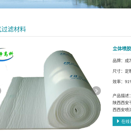
气过滤材料
立体喷
品牌：成
尺寸：定
效率：91%
产品描述
陕西西安
西西安喷
在线