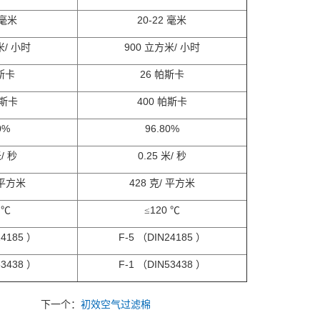
20-22
毫米
毫米
/
900
/
米
小时
立方米
小时
26
斯卡
帕斯卡
400
斯卡
帕斯卡
0%
96.80%
/
0.25
/
米
秒
米
秒
428
/
平方米
克
平方米
120
℃
≤
℃
24185
F-5
DIN24185
）
（
）
53438
F-1
DIN53438
）
（
）
下一个：
初效空气过滤棉