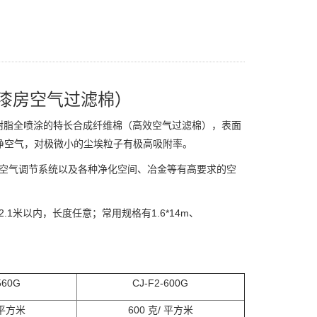
漆房空气过滤棉）
性树脂全喷涂的特长合成纤维棉（高效空气过滤棉），表面
净空气，对极微小的尘埃粒子有极高吸附率。
等空气调节系统以及各种净化空间、冶金等有高要求的空
1米以内，长度任意；常用规格有1.6*14m、
560G
CJ-F2-
600G
600
/
平方米
克
平方米