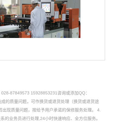
7849573 15928853231咨询或添加QQ：
方原因造成的质量问题，可作换货或退货处理（换货或退货途
若出现质量问题，按给予用户承诺的保修服务处理。 4.
系的业务员进行处理,24小时快速响应、全方位服务。