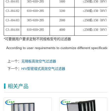
CJ--H4-H1
305×
610
×
295
1600
≤
250
或≤
150
（
HV
）
CJ--H4-H2
610×
610
×
295
3200
≤
250
或≤
150
（
HV
）
CJ--H4-H3
305×
610
×
295
2000
≤
250
或≤
150
（
HV
）
CJ--H4-H4
610×
610
×
295
4000
≤
250
或≤
150
（
HV
）
*可要据用户要求定制不同规格型号的过滤器
According to user requirements to customize different specifications
上一个：
无隔板高效空气过滤器
下一个：
H/V型密褶式高效空气过滤器
相关产品