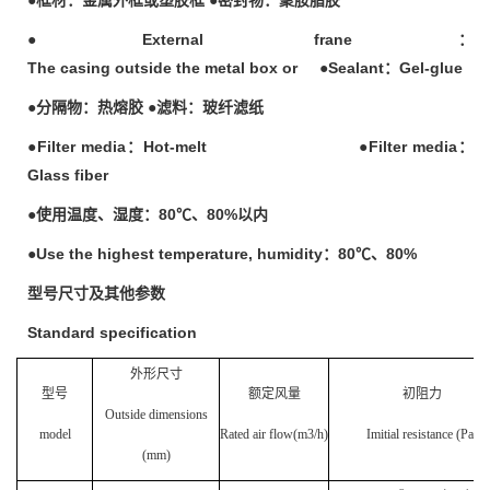
●External frane
：
The casing outside the metal box or ●Sealant
：
Gel-glue
●
分隔物：热熔胶
●
滤料：玻纤滤纸
●Filter media
：
Hot-melt ●Filter media
：
Glass fiber
●
使用温度、湿度：
80℃
、
80%
以内
●Use the highest temperature, humidity
：
80℃
、
80%
型号尺寸及其他参数
Standard specification
外形尺寸
型号
额定风量
初阻力
Outside dimensions
model
Rated air flow(m3/h)
Imitial resistance
(Pa)
(mm)