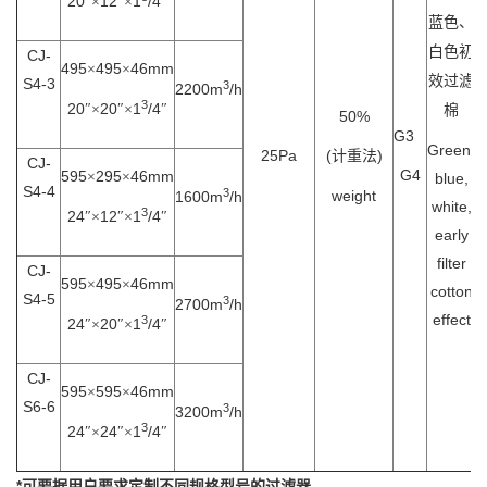
20
12
1
/4
″×
″×
″
蓝色、
白色初
CJ-
495
495
46mm
×
×
效过滤
S4-3
3
2200m
/h
3
20
20
1
/4
″×
″×
″
棉
50%
G3
Green,
25Pa
(
)
计重法
CJ-
G4
595
295
46mm
×
×
blue,
S4-4
3
weight
1600m
/h
white,
3
24
12
1
/4
″×
″×
″
early
filter
CJ-
595
495
46mm
×
×
cotton
S4-5
3
2700m
/h
effect
3
24
20
1
/4
″×
″×
″
CJ-
595
595
46mm
×
×
S6-6
3
3200m
/h
3
24
24
1
/4
″×
″×
″
*
可要据用户要求定制不同规格型号的过滤器