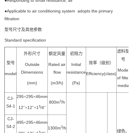
●Responding to small resistance, air
●Applicable to air conditioning system adopts the primary
filtration
型号尺寸及其他参数
Standard specification
滤料型
外形尺寸
额定风量
初阻力
号
型号
效率（级别）
Outside
Rated air
Initial
Model
Dimensions
flow
resistance
model
Efficiency(class)
of filter
(mm)
(m3/h)
(Pa)
media
295
295
46mm
×
×
CJ-
3
800m
/h
S4-1
3
12
12
1
/4
″×
″×
″
CJ-
495
295
46mm
×
×
S4-2
3
1300m
/h
绿色、
3