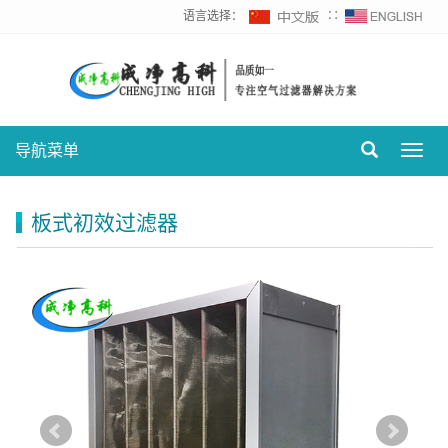
语言选择：
∷
导航菜单
Toggl
navig
板式初效过滤器