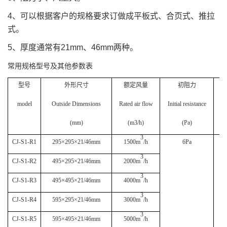
4
、可以根据客户的规格要求订做成平板式、合页式、推拉
式。
5
、厚度通常有
21mm
、
46mm
两种。
常用规格型号及其他参数表
型号
外形尺寸
额定风量
初阻力
model
Outside Dimensions
Rated air flow
Initial resistance
Ef
(mm)
(m3/h)
(Pa)
3
CJ-S1-R1
295
×
295
×
21/46mm
1500m
/h
6Pa
3
(
CJ-S1-R2
495
×
295
×
21/46mm
2000m
/h
3
w
CJ-S1-R3
495
×
495
×
21/46mm
4000m
/h
3
CJ-S1-R4
595
×
295
×
21/46mm
3000m
/h
3
CJ-S1-R5
595
×
495
×
21/46mm
5000m
/h