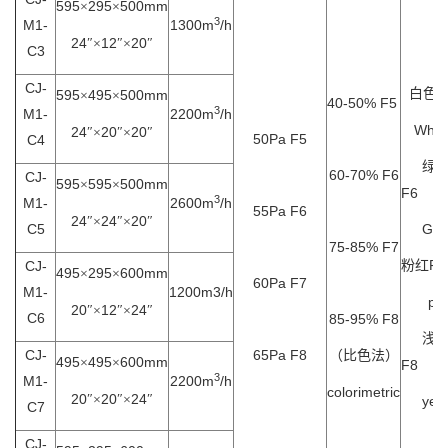
595
295
500mm
×
×
3
M1-
1300m
/h
24
12
20
″×
″×
″
C3
CJ-
F
白色
595
495
500mm
×
×
40-50% F5
3
M1-
2200m
/h
Whit
24
20
20
″×
″×
″
50Pa F5
C4
绿
60-70% F6
CJ-
595
595
500mm
×
×
F6
3
M1-
2600m
/h
55Pa F6
24
24
20
″×
″×
″
C5
Gre
75-85% F7
F7
CJ-
粉红
495
295
600mm
×
×
60Pa F7
M1-
1200m3/h
pin
20
12
24
″×
″×
″
C6
85-95% F8
浅
CJ-
65Pa F8
（比色法）
495
495
600mm
×
×
F8
3
M1-
2200m
/h
colorimetric
20
20
24
″×
″×
″
yell
C7
CJ-