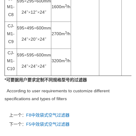
595
295
600mm
×
×
3
M1-
1600m
/h
24
12
24
″×
″×
″
C8
CJ-
595
495
600mm
×
×
3
M1-
2700m
/h
24
20
24
″×
″×
″
C9
CJ-
595
595
600mm
×
×
3
M1-
3200m
/h
24
24
24
″×
″×
″
C10
*
可要据用户要求定制不同规格型号的过滤器
According to user requirements to customize different
specifications and types of filters
上一个：
F8中效袋式空气过滤器
下一个：
F5中效袋式空气过滤器