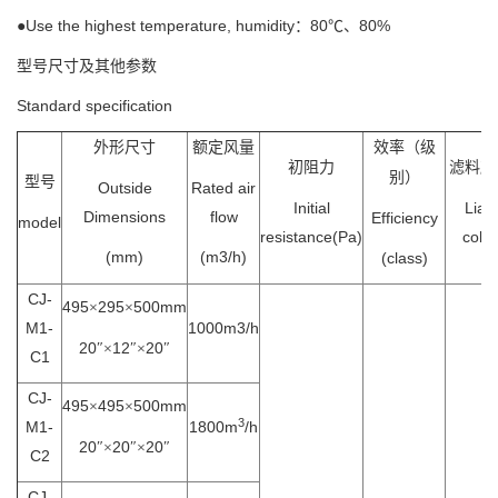
●Use the highest temperature, humidity：80℃、80%
型号尺寸及其他参数
Standard specification
外形尺寸
额定风量
效率（级
初阻力
滤料颜
别）
型号
Outside
Rated air
Initial
Liao
Dimensions
flow
Efficiency
model
resistance(Pa)
color
(mm)
(m3/h)
(class)
CJ-
495
295
500mm
×
×
M1-
1000m3/h
20
12
20
″×
″×
″
C1
CJ-
495
495
500mm
×
×
3
M1-
1800m
/h
20
20
20
″×
″×
″
C2
CJ-