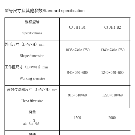
型号尺寸及其他参数Standard specification
规格型号
CJ-JH1-B1
CJ-JH1-B2
Specifications
外形尺寸（
L×W×H
）
mm
1035×740×1750
1340×740×1750
Shape dimension
工作区尺寸（
L×W×H
）
mm
945×640×600
1240×640×600
Working area size
高效过滤器尺寸（
L×W×H
）
mm
915×610×69
1220×610×69
Hepa filter size
风量
1500
2000
3
air
（
m
/h
）
风速