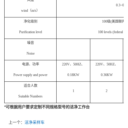
0.3~0.8
wind
（
m/s
）
净化级别
100
级
(
美国联邦
Purification level
100 levels (federal st
噪音
Noise
电源、功率
220V
、
50HZ
、
220V
、
50HZ
、
Power supply and power
0.18KW
0.36KW
适合人数
1
2
Suitable Numbers
*
可根据用户要求定制不同规格型号的洁净工作台
上一个：
洁净采样车