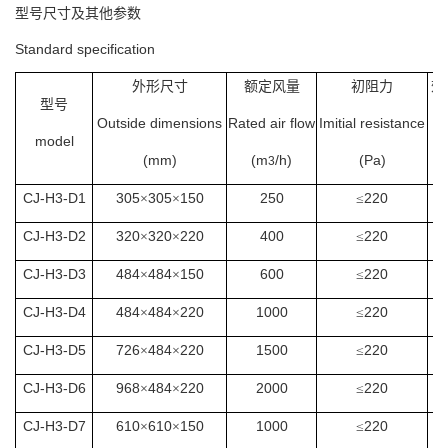
型号尺寸及其他参数
Standard specification
外形尺寸
额定风量
初阻力
效
型号
Outside dimensions
Rated air flow
Imitial resistance
model
(mm)
(m
/h)
(Pa)
3
CJ-H3-D1
305
305
150
250
220
×
×
≤
CJ-H3-D2
320
320
220
400
220
×
×
≤
CJ-H3-D3
484
484
150
600
220
×
×
≤
CJ-H3-D4
484
484
220
1000
220
×
×
≤
CJ-H3-D5
726
484
220
1500
220
×
×
≤
CJ-H3-D6
968
484
220
2000
220
×
×
≤
CJ-H3-D7
610
610
150
1000
220
×
×
≤