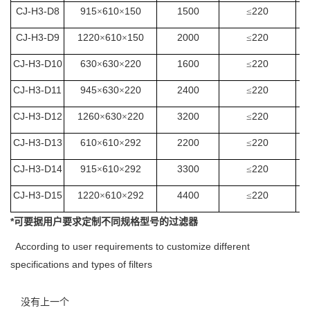
CJ-H3-D8
915
610
150
1500
220
×
×
≤
CJ-H3-D9
1220
610
150
2000
220
×
×
≤
CJ-H3-D10
630
630
220
1600
220
×
×
≤
CJ-H3-D11
945
630
220
2400
220
×
×
≤
CJ-H3-D12
1260
630
220
3200
220
×
×
≤
CJ-H3-D13
610
610
292
2200
220
×
×
≤
CJ-H3-D14
915
610
292
3300
220
×
×
≤
CJ-H3-D15
1220
610
292
4400
220
×
×
≤
*
可要据用户要求定制不同规格型号的过滤器
According to user requirements to customize different
specifications and types of filters
没有上一个