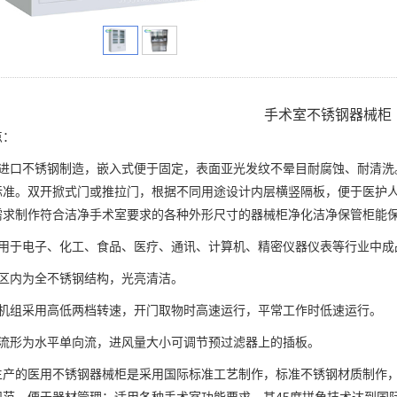
手术室不锈钢器械柜
点：
用进口不锈钢制造，嵌入式便于固定，表面亚光发纹不晕目耐腐蚀、耐清洗
标准。双开掀式门或推拉门，根据不同用途设计内层横竖隔板，便于医护
需求制作符合洁净手术室要求的各种外形尺寸的器械柜净化洁净保管柜能
要用于电子、化工、食品、医疗、通讯、计算机、精密仪器仪表等行业中成
作区内为全不锈钢结构，光亮清洁。
风机组采用高低两档转速，开门取物时高速运行，平常工作时低速运行。
流流形为水平单向流，进风量大小可调节预过滤器上的插板。
生产的医用不锈钢器械柜是采用国际标准工艺制作，标准不锈钢材质制作
规范，便于器材管理；适用各种手术室功能要求，其45度拼角技术达到国