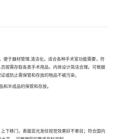
。便于器材管理,清洁化，适合各种手术室功能需要，符
人员按需存取各类手术用品，内体设计简洁合理。可根据
保证或防止需保管和存放的物品不被污染，
品和半成品的保管和存放。
，上下移门，表面亚光发纹视觉效果好不晕目；符合国内
际水平。 可根据您的要求非标定制。