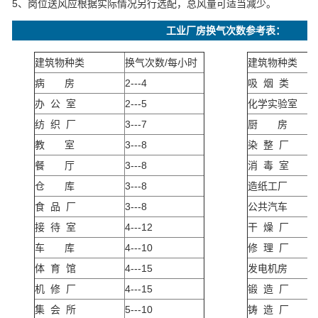
5、岗位送风应根据实际情况另行选配，总风量可适当减少。
工业厂房换气次数参考表：
建筑物种类
换气次数/每小时
建筑物种类
病 房
2---4
吸 烟 类
办 公 室
2---5
化学实验室
纺 织 厂
3---7
厨 房
教 室
3---8
染 整 厂
餐 厅
3---8
消 毒 室
仓 库
3---8
造纸工厂
食 品 厂
3---8
公共汽车
接 待 室
4---12
干 燥 厂
车 库
4---10
修 理 厂
体 育 馆
4---15
发电机房
机 修 厂
4---15
锻 造 厂
集 会 所
5---10
铸 造 厂