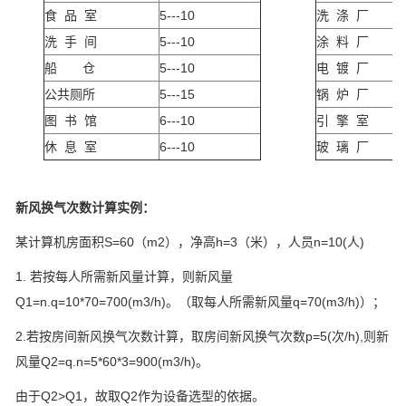
食 品 室
5---10
洗 涤 厂
洗 手 间
5---10
涂 料 厂
船 仓
5---10
电 镀 厂
公共厕所
5---15
锅 炉 厂
图 书 馆
6---10
引 擎 室
休 息 室
6---10
玻 璃 厂
新风换气次数计算实例：
某计算机房面积S=60（m2），净高h=3（米），人员n=10(人)
1. 若按每人所需新风量计算，则新风量
Q1=n.q=10*70=700(m3/h)。（取每人所需新风量q=70(m3/h)）；
2.若按房间新风换气次数计算，取房间新风换气次数p=5(次/h),则新
风量Q2=q.n=5*60*3=900(m3/h)。
由于Q2>Q1，故取Q2作为设备选型的依据。