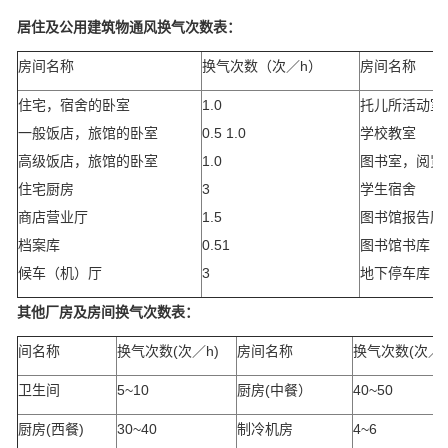
居住及公用建筑物通风换气次数表：
房间名称
换气次数（次／h）
房间名称
住宅，宿舍的卧室
1.0
托儿所活动室
一般饭店，旅馆的卧室
0.5 1.0
学校教室
高级饭店，旅馆的卧室
1.0
图书室，阅览
住宅厨房
3
学生宿舍
商店营业厅
1.5
图书馆报告厅
档案库
0.51
图书馆书库
候车（机）厅
3
地下停车库
其他厂房及房间换气次数表：
间名称
换气次数(次／h)
房间名称
换气次数(次／h
卫生间
5~10
厨房(中餐）
40~50
厨房(西餐)
30~40
制冷机房
4~6