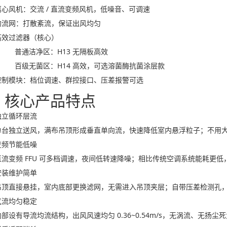
离心风机：交流 / 直流变频风机，低噪音、可调速
均流网：打散紊流，保证出风均匀
高效过滤器（核心）
普通洁净区：H13 无隔板高效
百级无菌区：H14 高效，可选溶菌酶抗菌涂层款
控制模块：档位调速、群控接口、压差报警可选
、核心产品特点
独立循环层流
单台独立送风，满布吊顶形成垂直单向流，快速降低室内悬浮粒子；不用
变频节能低噪
直流变频 FFU 可多档调速，夜间低转速降噪；相比传统空调系统能耗更
安装维护简单
吊顶直接悬挂，室内底部更换滤网，无需进入吊顶夹层；自带压差检测孔
气流均匀稳定
内部设有导流均流结构，出风风速均匀 0.36~0.54m/s，无涡流、无扬