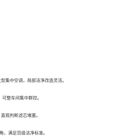
大型集中空调，局部洁净改造灵活。
低，可整车间集中群控。
，直观判断滤芯堵塞。
尘死角，满足百级洁净标准。