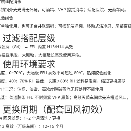
材质适配消杀
不锈钢外壳光滑无死角，可酒精、VHP 擦拭消毒；适配医院、无菌车间。
灵活组合
可单独使用，也可多台并联满铺；可搭配洁净棚、移动式洁净屏、局部百
、过滤搭配层级
网（G4） → FFU 内置 H13/H14 高效
效拦截毛发、大颗粒，大幅延长高效使用寿命。
、使用环境要求
温度：0~70℃，无隔板 FFU 高效不可超过 80℃，热熔胶会融化
度：40%~70% RH 最佳；长期＞80% RH 滤料易发霉，缩短更换周期
禁止工况：油烟、漆雾、高浓度酸碱蒸汽无预处理不能使用
熏蒸：普通胶条 FFU 不耐频繁 VHP 熏蒸；高频灭菌车间优先液槽送风口，不
、更换周期（配套回风初效）
4 回风滤网：1~2 个月清洗 / 更换
13 高效（万级车间）：12~16 个月