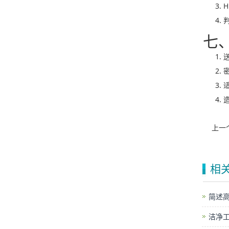
H
七、
上一
相
简述
洁净