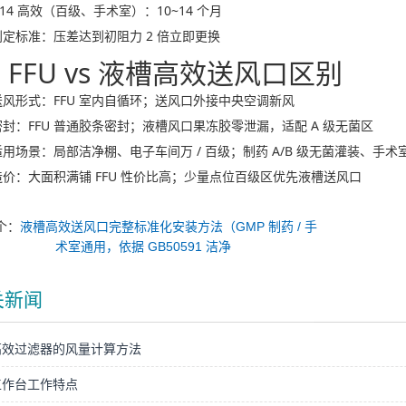
14 高效（百级、手术室）：10~14 个月
判定标准：压差达到初阻力 2 倍立即更换
FFU vs 液槽高效送风口区别
送风形式：FFU 室内自循环；送风口外接中央空调新风
密封：FFU 普通胶条密封；液槽风口果冻胶零泄漏，适配 A 级无菌区
适用场景：局部洁净棚、电子车间万 / 百级；制药 A/B 级无菌灌装、手术
造价：大面积满铺 FFU 性价比高；少量点位百级区优先液槽送风口
个：
液槽高效送风口完整标准化安装方法（GMP 制药 / 手
术室通用，依据 GB50591 洁净
关新闻
高效过滤器的风量计算方法
工作台工作特点