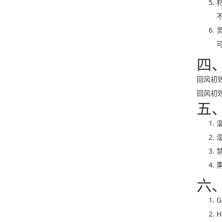
四
回风初效滤
回风初
五
湿
六
G
H