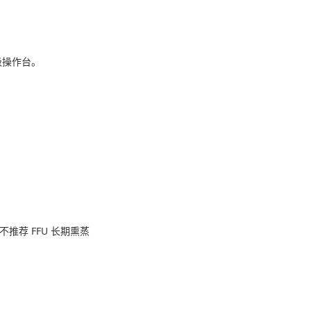
级操作台。
推荐 FFU 长期熏蒸